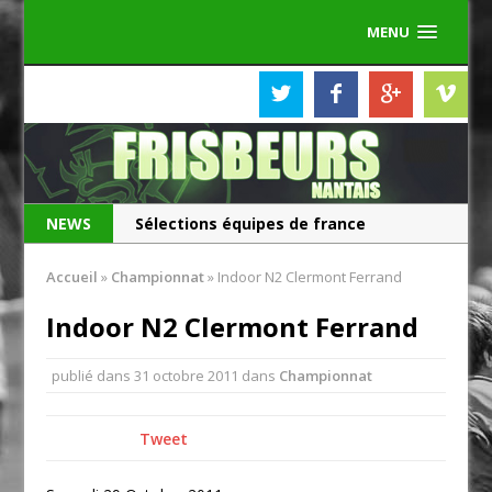
MENU
NEWS
Sélections équipes de france
Les Frisbeurs ont 25 ans !
Accueil
»
Championnat
»
Indoor N2 Clermont Ferrand
Indoor N2 Clermont Ferrand
publié dans
31 octobre 2011
dans
Championnat
Tweet