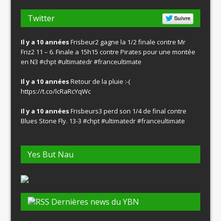
Twitter
Suivre
Il y a 10 années
Frisbeur2 gagne la 1/2 finale contre Mr
Friz2 11 – 6. Finale a 15h15 contre Pirates pour une montée
en N3
#chpt
#ultimatedr
#franceultimate
Il y a 10 années
Retour de la pluie :-(
https://t.co/lcRaRcYqWc
Il y a 10 années
Frisbeurs3 perd son 1/4 de final contre
Blues Stone Fly. 13-3
#chpt
#ultimatedr
#franceultimate
Yes But Nau
Dernières news du YBN