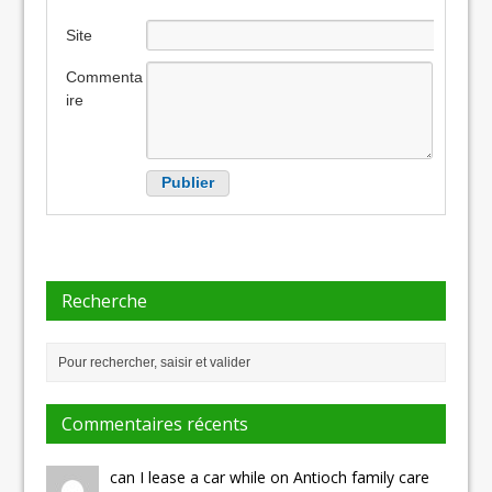
Site
internet
Commenta
ire
Recherche
Commentaires récents
can I lease a car while on Antioch family care