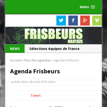
MENU
NEWS
Sélections équipes de france
Les Frisbeurs ont 25 ans !
Accueil
»
Flux des agendas
»
Agenda Frisbeurs
Agenda Frisbeurs
publié dans
28 août 2015
dans
Tweet