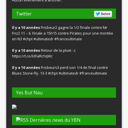
Twitter
Suivre
Il y a 10 années
Frisbeur2 gagne la 1/2 finale contre Mr
Friz2 11 – 6. Finale a 15h15 contre Pirates pour une montée
en N3
#chpt
#ultimatedr
#franceultimate
Il y a 10 années
Retour de la pluie :-(
https://t.co/lcRaRcYqWc
Il y a 10 années
Frisbeurs3 perd son 1/4 de final contre
Blues Stone Fly. 13-3
#chpt
#ultimatedr
#franceultimate
Yes But Nau
Dernières news du YBN