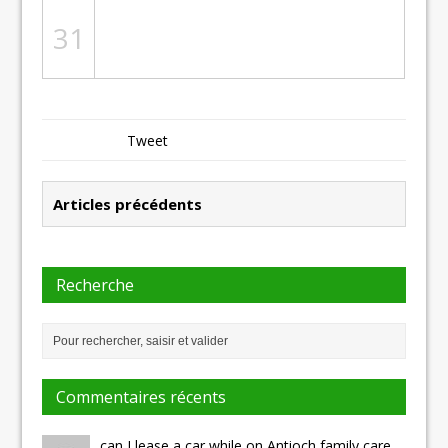
31
Tweet
Articles précédents
Recherche
Commentaires récents
can I lease a car while on Antioch family care