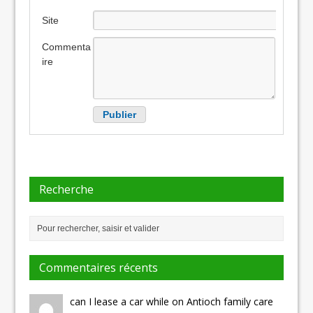
Site
internet
Commenta
ire
Recherche
Commentaires récents
can I lease a car while on Antioch family care