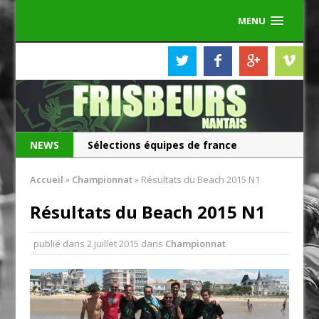
MENU
NEWS
Sélections équipes de france
Les Frisbeurs ont 25 ans !
Accueil
»
Championnat
»
Résultats du Beach 2015 N1
Résultats du Beach 2015 N1
publié dans
2 juillet 2015
dans
Championnat