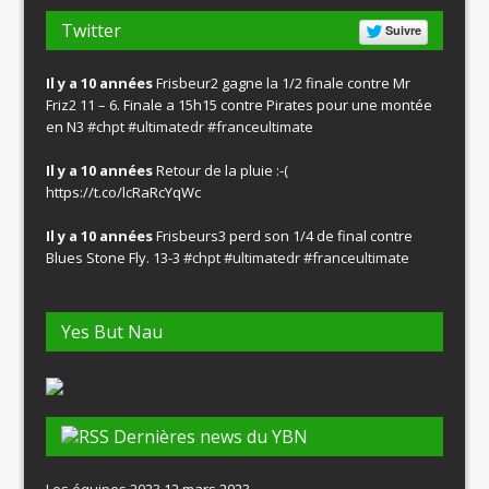
Twitter
Suivre
Il y a 10 années
Frisbeur2 gagne la 1/2 finale contre Mr
Friz2 11 – 6. Finale a 15h15 contre Pirates pour une montée
en N3
#chpt
#ultimatedr
#franceultimate
Il y a 10 années
Retour de la pluie :-(
https://t.co/lcRaRcYqWc
Il y a 10 années
Frisbeurs3 perd son 1/4 de final contre
Blues Stone Fly. 13-3
#chpt
#ultimatedr
#franceultimate
Yes But Nau
Dernières news du YBN