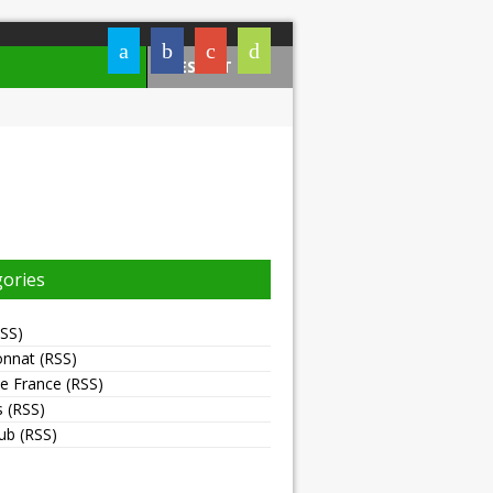
YES BUT NAU
Ultimate frisbee Nantes
gories
SS
)
onnat
(
RSS
)
de France
(
RSS
)
s
(
RSS
)
lub
(
RSS
)