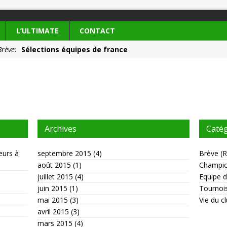
L’ULTIMATE
CONTACT
Brève:
Sélections équipes de france
ie du club:
Les Frisbeurs ont 25 ans !
Archives
Caté
eurs à
septembre 2015
(4)
Brève
(
R
août 2015
(1)
Champi
juillet 2015
(4)
Equipe 
juin 2015
(1)
Tournoi
mai 2015
(3)
Vie du c
avril 2015
(3)
mars 2015
(4)