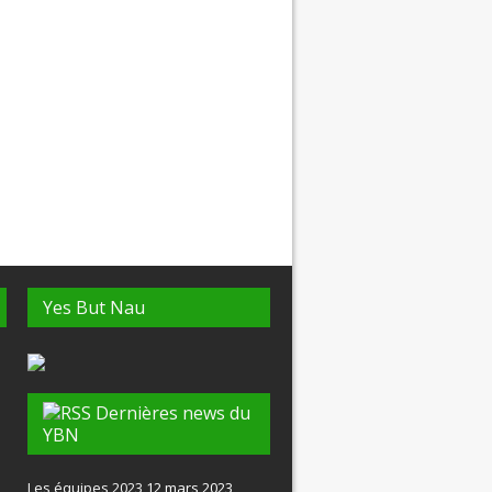
Yes But Nau
Dernières news du
YBN
Les équipes 2023
12 mars 2023