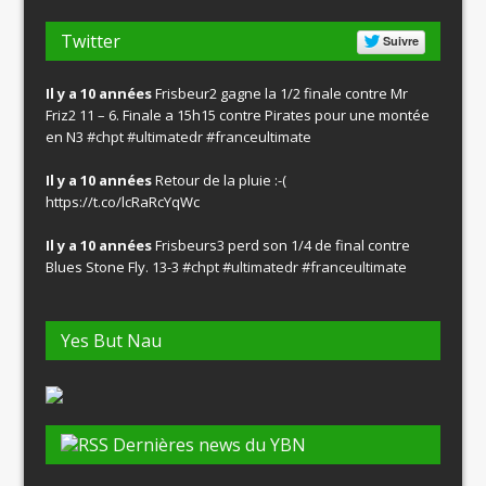
Twitter
Suivre
Il y a 10 années
Frisbeur2 gagne la 1/2 finale contre Mr
Friz2 11 – 6. Finale a 15h15 contre Pirates pour une montée
en N3
#chpt
#ultimatedr
#franceultimate
Il y a 10 années
Retour de la pluie :-(
https://t.co/lcRaRcYqWc
Il y a 10 années
Frisbeurs3 perd son 1/4 de final contre
Blues Stone Fly. 13-3
#chpt
#ultimatedr
#franceultimate
Yes But Nau
Dernières news du YBN