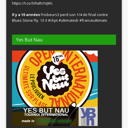
https://t.co/lcRaRcYqWc
Il y a 10 années
Frisbeurs3 perd son 1/4 de final contre
Blues Stone Fly. 13-3
#chpt
#ultimatedr
#franceultimate
Yes But Nau