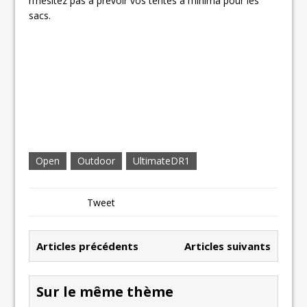
n’hésitez pas à prévoir vos tentes à minima pour les
sacs.
Open
Outdoor
UltimateDR1
Tweet
Articles précédents
Articles suivants
Sur le même thème