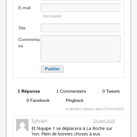
E-mail
Non publié
Site
internet
Commenta
ire
1 Réponse
1 Commentaire
0 Tweets
0 Facebook
Pingback
la dernière réponse date d'23 avril 2015
Sylvain
23 avril 2015
Et l’équipe 1 se déplacera à La Roche sur
Yon. Plein de bonnes choses à eux.