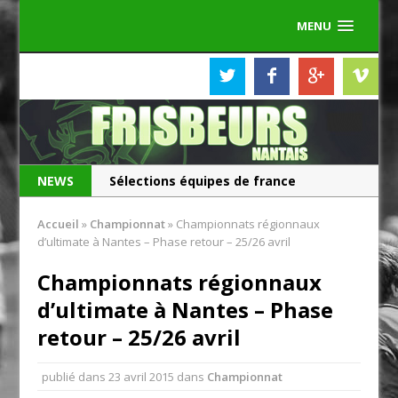
MENU
NEWS
Sélections équipes de france
Les Frisbeurs ont 25 ans !
Accueil
»
Championnat
»
Championnats régionnaux
d’ultimate à Nantes – Phase retour – 25/26 avril
Championnats régionnaux
d’ultimate à Nantes – Phase
retour – 25/26 avril
publié dans
23 avril 2015
dans
Championnat