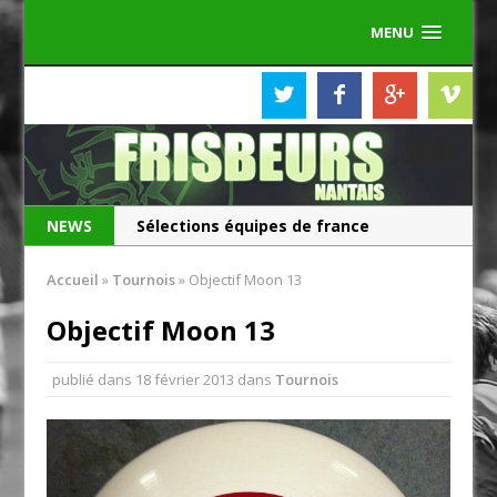
MENU
NEWS
Sélections équipes de france
Les Frisbeurs ont 25 ans !
Accueil
»
Tournois
»
Objectif Moon 13
Objectif Moon 13
publié dans
18 février 2013
dans
Tournois