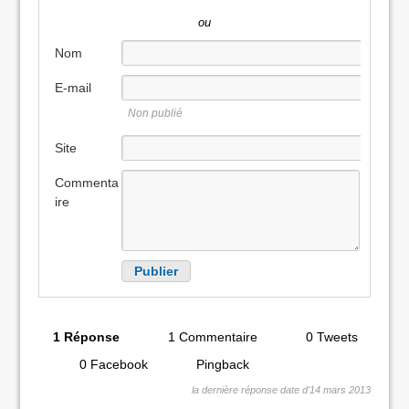
ou
Nom
E-mail
Non publié
Site
internet
Commenta
ire
1 Réponse
1 Commentaire
0 Tweets
0 Facebook
Pingback
la dernière réponse date d'14 mars 2013