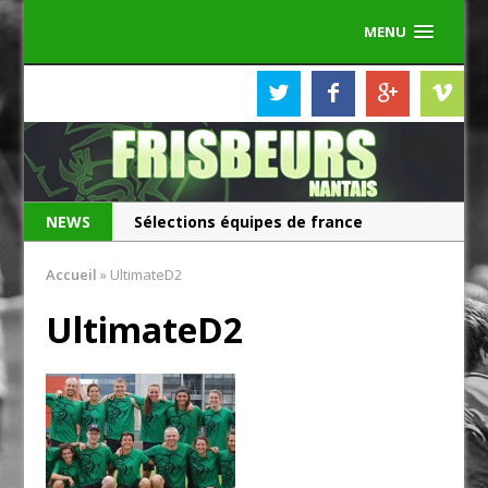
MENU
NEWS
Sélections équipes de france
Les Frisbeurs ont 25 ans !
Accueil
»
UltimateD2
UltimateD2