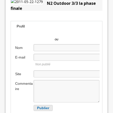
N2 Outdoor 3/3 la phase
finale
Profil
ou
Nom
E-mail
Non publié
Site
internet
Commenta
ire