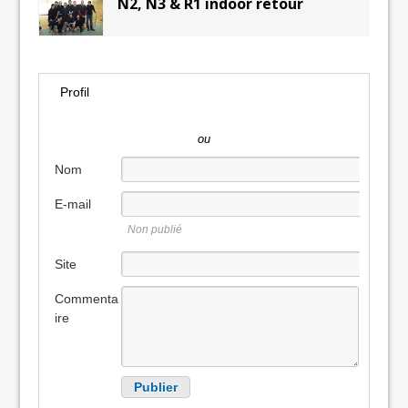
N2, N3 & R1 indoor retour
Profil
ou
Nom
E-mail
Non publié
Site
internet
Commenta
ire