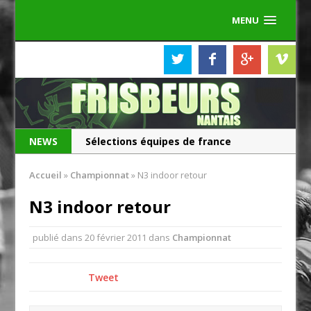
MENU
NEWS
Sélections équipes de france
Les Frisbeurs ont 25 ans !
Accueil
»
Championnat
»
N3 indoor retour
N3 indoor retour
publié dans
20 février 2011
dans
Championnat
Tweet