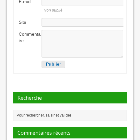
E-mail
Non publié
Site
internet
Commenta
ire
Recherche
Commentaires récents