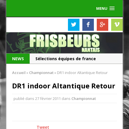
MENU
NEWS
Sélections équipes de france
Les Frisbeurs ont 25 ans !
Accueil
»
Championnat
»
DR1 indoor Altantique Retour
DR1 indoor Altantique Retour
publié dans
27 février 2011
dans
Championnat
Tweet