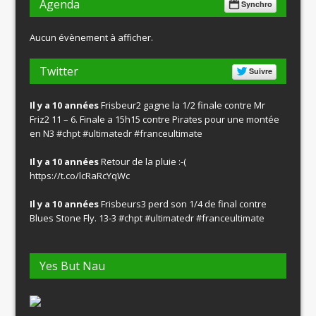
Agenda
Synchro
Aucun évènement à afficher.
Twitter
Suivre
Il y a 10 années
Frisbeur2 gagne la 1/2 finale contre Mr
Friz2 11 – 6. Finale a 15h15 contre Pirates pour une montée
en N3
#chpt
#ultimatedr
#franceultimate
Il y a 10 années
Retour de la pluie :-(
https://t.co/lcRaRcYqWc
Il y a 10 années
Frisbeurs3 perd son 1/4 de final contre
Blues Stone Fly. 13-3
#chpt
#ultimatedr
#franceultimate
Yes But Nau