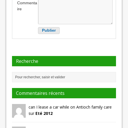
Commenta
ire
Recherche
Commentaires récents
can I lease a car while on Antioch family care
sur
Eté 2012