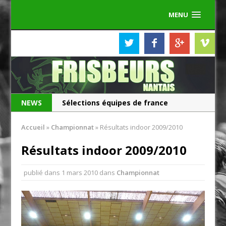
MENU
NEWS
Sélections équipes de france
Les Frisbeurs ont 25 ans !
Accueil
»
Championnat
»
Résultats indoor 2009/2010
Résultats indoor 2009/2010
publié dans
1 mars 2010
dans
Championnat