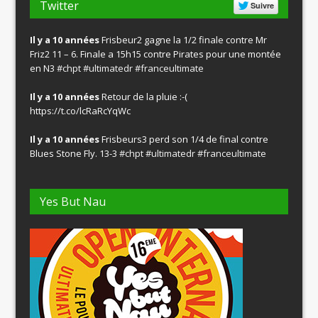
Twitter
Suivre
Il y a 10 années
Frisbeur2 gagne la 1/2 finale contre Mr
Friz2 11 – 6. Finale a 15h15 contre Pirates pour une montée
en N3
#chpt
#ultimatedr
#franceultimate
Il y a 10 années
Retour de la pluie :-(
https://t.co/lcRaRcYqWc
Il y a 10 années
Frisbeurs3 perd son 1/4 de final contre
Blues Stone Fly. 13-3
#chpt
#ultimatedr
#franceultimate
Yes But Nau