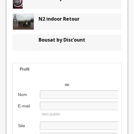
N2 indoor Retour
Bousat by Disc’ount
Profil
ou
Nom
E-mail
Non publié
Site
internet