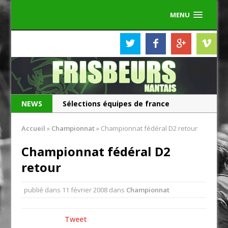
MENU
NEWS
Sélections équipes de france
Les Frisbeurs ont 25 ans !
Accueil
»
Championnat
»
Championnat fédéral D2 retour
Championnat fédéral D2
retour
publié dans
11 février 2008
dans
Championnat
Tweet