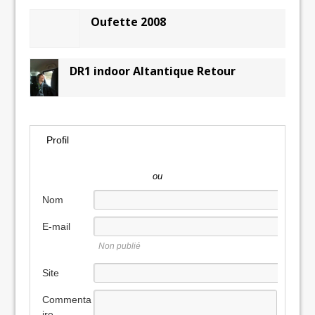
Oufette 2008
DR1 indoor Altantique Retour
Profil
ou
Nom
E-mail
Non publié
Site
internet
Commenta
ire