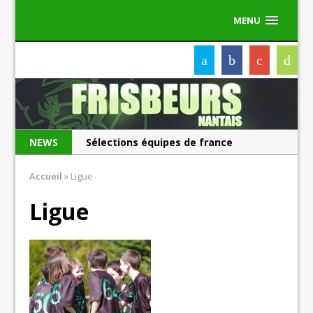
MENU
NEWS
Sélections équipes de france
Les Frisbeurs ont 25 ans !
Accueil
»
Ligue
Ligue