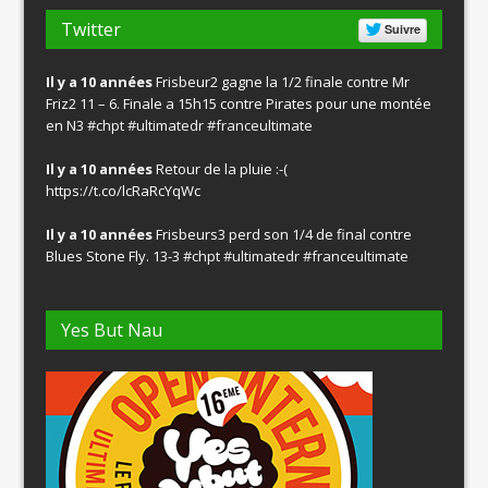
Twitter
Suivre
Il y a 10 années
Frisbeur2 gagne la 1/2 finale contre Mr
Friz2 11 – 6. Finale a 15h15 contre Pirates pour une montée
en N3
#chpt
#ultimatedr
#franceultimate
Il y a 10 années
Retour de la pluie :-(
https://t.co/lcRaRcYqWc
Il y a 10 années
Frisbeurs3 perd son 1/4 de final contre
Blues Stone Fly. 13-3
#chpt
#ultimatedr
#franceultimate
Yes But Nau