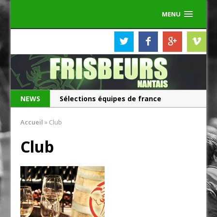
MENU
NEWS
Sélections équipes de france
Les Frisbeurs ont 25 ans !
Accueil
»
Club
Club