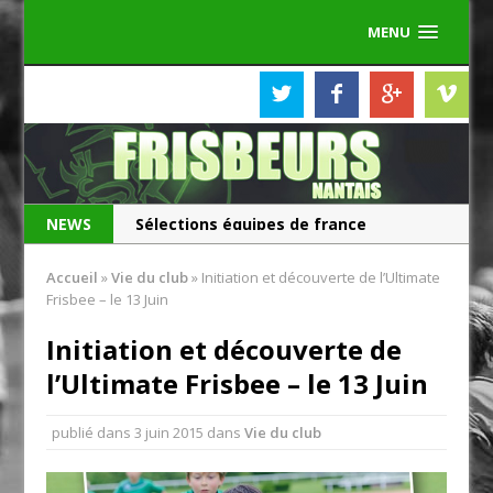
MENU
NEWS
Les Frisbeurs ont 25 ans !
Sélections équipes de france
Accueil
»
Vie du club
»
Initiation et découverte de l’Ultimate
Frisbee – le 13 Juin
Initiation et découverte de
l’Ultimate Frisbee – le 13 Juin
publié dans
3 juin 2015
dans
Vie du club