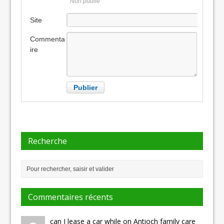
Non publié
Site
internet
Commenta
ire
Recherche
Commentaires récents
can I lease a car while on Antioch family care