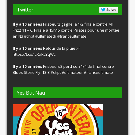
Twitter
Suivre
Il y a 10 années
Frisbeur2 gagne la 1/2 finale contre Mr
Friz2 11 – 6. Finale a 15h15 contre Pirates pour une montée
en N3
#chpt
#ultimatedr
#franceultimate
Il y a 10 années
Retour de la pluie :-(
https://t.co/lcRaRcYqWc
Il y a 10 années
Frisbeurs3 perd son 1/4 de final contre
Blues Stone Fly. 13-3
#chpt
#ultimatedr
#franceultimate
Yes But Nau