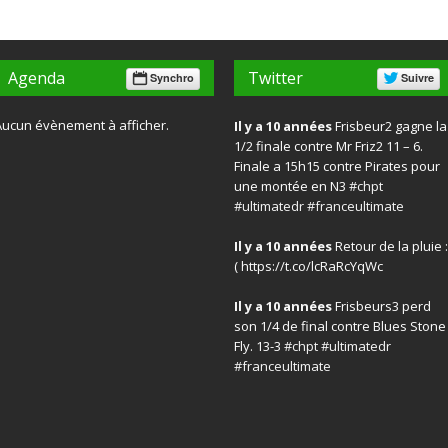
Agenda
Twitter
Synchro
Suivre
Aucun évènement à afficher.
Il y a 10 années
Frisbeur2 gagne la
1/2 finale contre Mr Friz2 11 – 6.
Finale a 15h15 contre Pirates pour
une montée en N3
#chpt
#ultimatedr
#franceultimate
Il y a 10 années
Retour de la pluie :
( https://t.co/lcRaRcYqWc
Il y a 10 années
Frisbeurs3 perd
son 1/4 de final contre Blues Stone
Fly. 13-3
#chpt
#ultimatedr
#franceultimate