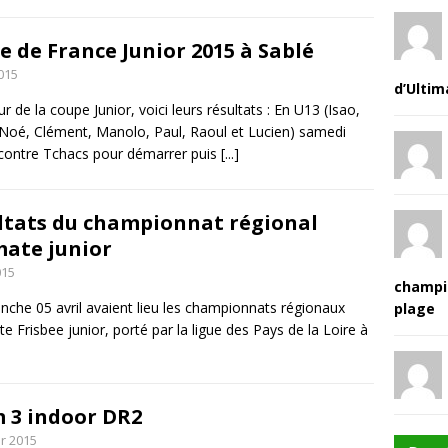
e de France Junior 2015 à Sablé
015
d’Ultim
r de la coupe Junior, voici leurs résultats : En U13 (Isao,
 Noé, Clément, Manolo, Paul, Raoul et Lucien) samedi
 contre Tchacs pour démarrer puis
[...]
ltats du championnat régional
mate junior
015
champi
nche 05 avril avaient lieu les championnats régionaux
plage
te Frisbee junior, porté par la ligue des Pays de la Loire à
 3 indoor DR2
er 2015