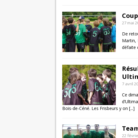
Coup
27 mai 2
De retou
Martin,
défaite
Résu
Ulti
7 avril 2
Ce dima
d’Ultima
Bois-de-Céné. Les Frisbeurs y on
[...]
Team
22 févri