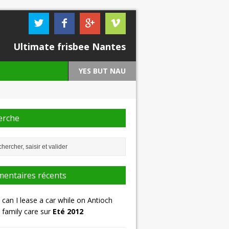
Ultimate frisbee Nantes
YES BUT NAU
erche
entaires récents
can I lease a car while on Antioch
family care sur
Eté 2012