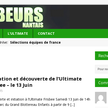
L’ULTIMATE
CONTACT
Brève:
Sélections équipes de france
ie du club:
Les Frisbeurs ont 25 ans !
Rech
ation et découverte de l’Ultimate
Comm
ee – le 13 Juin
15
te et initiation à l’Ultimate Frisbee Samedi 13 Juin de 14h
arc du Grand Blottereau Enfants à partir de 9
[...]