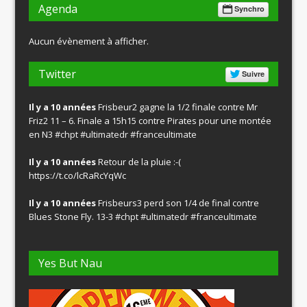
Agenda
Synchro
Aucun évènement à afficher.
Twitter
Suivre
Il y a 10 années
Frisbeur2 gagne la 1/2 finale contre Mr
Friz2 11 – 6. Finale a 15h15 contre Pirates pour une montée
en N3
#chpt
#ultimatedr
#franceultimate
Il y a 10 années
Retour de la pluie :-(
https://t.co/lcRaRcYqWc
Il y a 10 années
Frisbeurs3 perd son 1/4 de final contre
Blues Stone Fly. 13-3
#chpt
#ultimatedr
#franceultimate
Yes But Nau