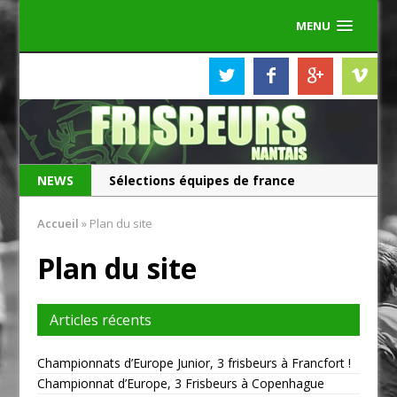
MENU
NEWS
Sélections équipes de france
Les Frisbeurs ont 25 ans !
Accueil
»
Plan du site
Plan du site
Articles récents
Championnats d’Europe Junior, 3 frisbeurs à Francfort !
Championnat d’Europe, 3 Frisbeurs à Copenhague