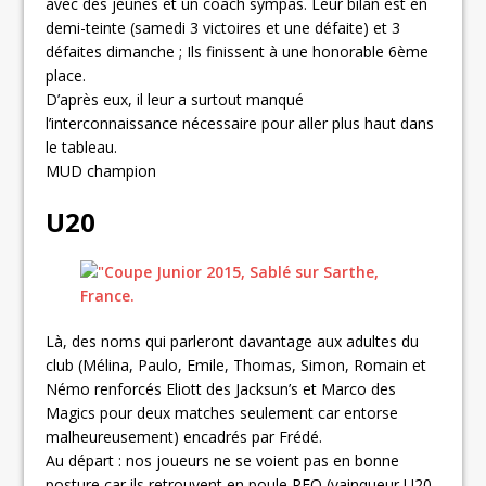
avec des jeunes et un coach sympas. Leur bilan est en
demi-teinte (samedi 3 victoires et une défaite) et 3
défaites dimanche ; Ils finissent à une honorable 6ème
place.
D’après eux, il leur a surtout manqué
l’interconnaissance nécessaire pour aller plus haut dans
le tableau.
MUD champion
U20
Là, des noms qui parleront davantage aux adultes du
club (Mélina, Paulo, Emile, Thomas, Simon, Romain et
Némo renforcés Eliott des Jacksun’s et Marco des
Magics pour deux matches seulement car entorse
malheureusement) encadrés par Frédé.
Au départ : nos joueurs ne se voient pas en bonne
posture car ils retrouvent en poule RFO (vainqueur U20