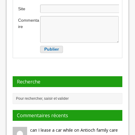
Site
internet
Commenta
ire
Recherche
Commentaires récents
can I lease a car while on Antioch family care