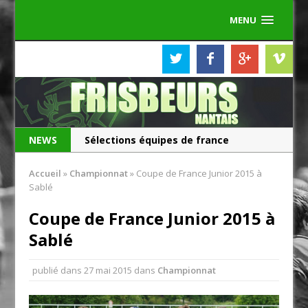
MENU
NEWS
Les Frisbeurs ont 25 ans !
Sélections équipes de france
Accueil
»
Championnat
»
Coupe de France Junior 2015 à
Sablé
Coupe de France Junior 2015 à
Sablé
publié dans
27 mai 2015
dans
Championnat