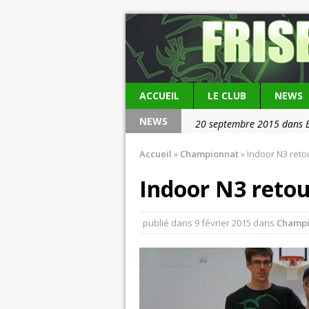
ACCUEIL
LE CLUB
NEWS
NEWS
20 septembre 2015 dans 
20 septembre 2015 dans V
Accueil
»
Championnat
»
Indoor N3 reto
Indoor N3 reto
publié dans
9 février 2015
dans
Champi