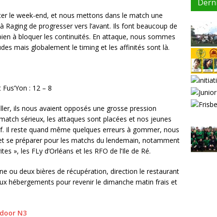
Dern
r le week-end, et nous mettons dans le match une
à Raging de progresser vers l’avant. Ils font beaucoup de
ien à bloquer les continuités. En attaque, nous sommes
es mais globalement le timing et les affinités sont là.
 Fus’Yon : 12 – 8
ller, ils nous avaient opposés une grosse pression
match sérieux, les attaques sont placées et nos jeunes
sif. Il reste quand même quelques erreurs à gommer, nous
r et se préparer pour les matchs du lendemain, notamment
tes », les FLy d’Orléans et les RFO de l’Ile de Ré.
une ou deux bières de récupération, direction le restaurant
aux hébergements pour revenir le dimanche matin frais et