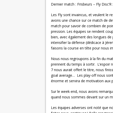
Dernier match : Frisbeurs – Fly Disc’R 
Les Fly sont invaincus, et veulent le r
avons une chance sur ce match de dev
match pour savoir de combien de poin
pression. Les équipes se rendent cou
bien, avec également des longues de p
intensifier la défense (dédicace à Jé
faisons la course en tête pour nous i
Nous nous regroupons à la fin du match
prennent du temps à sortir. L’espoir n
7 nous aurait offert le titre, nous fin
goal average… Les play-off nous sont 
énorme et servira de motivation aux p
Sur le week-end, nous avons remarqué
quand nous sommes devant sur un mat
Les équipes adverses ont noté que nos