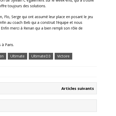
sion de Sylvain C également sur le week-end, qui a trouvé
offre toujours des solutions.
, Flo, Serge qui ont assumé leur place en posant le jeu
nfin au coach Beb qui a construit l’équipe et nous
nfin merci à Renan qui a bien rempli son rôle de
 à Paris.
en
Ultimate
UltimateD3
Victoire
Articles suivants