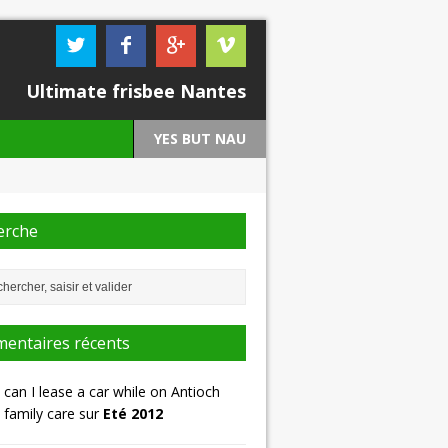
Ultimate frisbee Nantes
YES BUT NAU
erche
entaires récents
can I lease a car while on Antioch
family care sur
Eté 2012