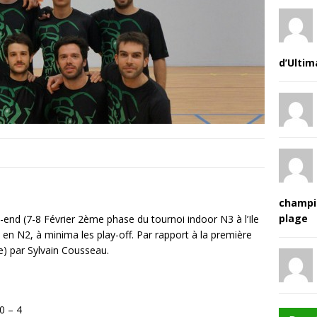
d’Ultim
champi
plage
end (7-8 Février 2ème phase du tournoi indoor N3 à l’Ile
t en N2, à minima les play-off. Par rapport à la première
e) par Sylvain Cousseau.
0 – 4