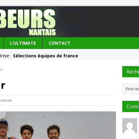
L’ULTIMATE
CONTACT
Brève:
Sélections équipes de france
ie du club:
Les Frisbeurs ont 25 ans !
ur
Rech
ur
onnat
Comm