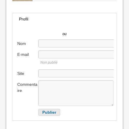
Profil
ou
Nom
E-mail
Non publié
Site
internet
Commenta
ire