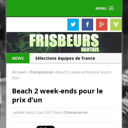
MENU
NEWS
Sélections équipes de france
Les Frisbeurs ont 25 ans !
Accueil
»
Championnat
»
Beach 2 week-ends pour le prix
d’un
Beach 2 week-ends pour le
prix d’un
publié dans
5 juin 2011
dans
Championnat