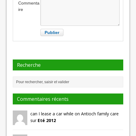
Commenta
ire
Recherche
Commentaires récents
can I lease a car while on Antioch family care
sur
Eté 2012