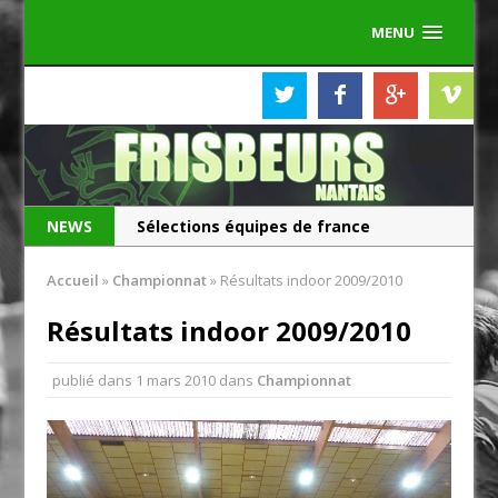
MENU
NEWS
Sélections équipes de france
Les Frisbeurs ont 25 ans !
Accueil
»
Championnat
»
Résultats indoor 2009/2010
Résultats indoor 2009/2010
publié dans
1 mars 2010
dans
Championnat