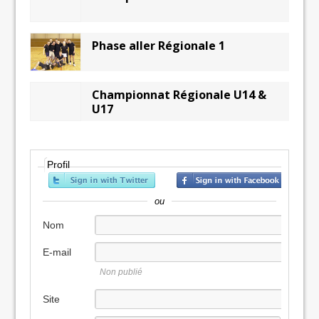
Phase aller Régionale 1
Championnat Régionale U14 &
Profil
ou
Nom
E-mail
Non publié
Site
internet