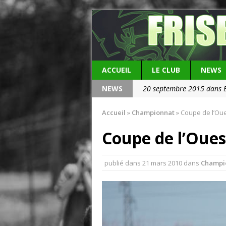
ACCUEIL
LE CLUB
NEWS
NEWS
20 septembre 2015 dans 
20 septembre 2015 dans V
Accueil
»
Championnat
»
Coupe de l’Oue
Coupe de l’Oue
publié dans
21 mars 2010
dans
Champi