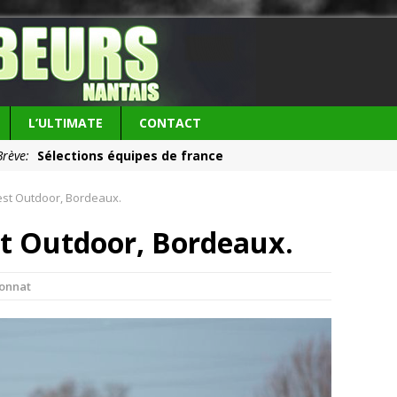
L’ULTIMATE
CONTACT
Brève:
Sélections équipes de france
ie du club:
Les Frisbeurs ont 25 ans !
st Outdoor, Bordeaux.
st Outdoor, Bordeaux.
onnat